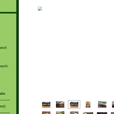
erich
busch-
abe.
rst)