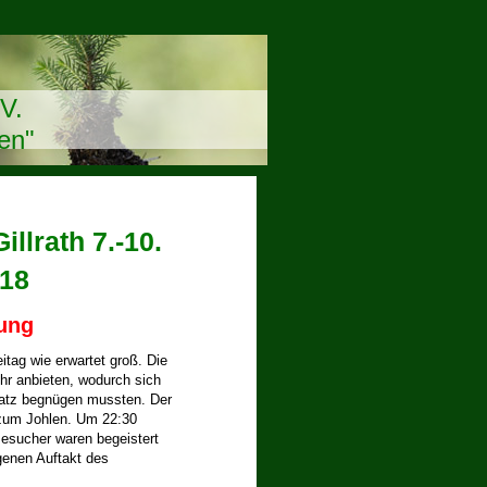
V.
en"
llrath 7.-10.
18
mung
tag wie erwartet groß. Die
hr anbieten, wodurch sich
latz begnügen mussten. Der
 zum Johlen. Um 22:30
Besucher waren begeistert
genen Auftakt des