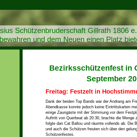
asius Schützenbruderschaft Gillrath 1806 e.
 bewahren und dem Neuen einen Platz biet
Bezirksschützenfest in Gi
September 20
Freitag: Festzelt in Hochstim
Dank der beiden Top Bands war der Andrang am Frei
Abendkasse konnte jedoch keine Eintrittskarten me
einige Zaungäste mit der Stimmung vor dem Festp
Auftritt von Querbeat ab 20:30, brachte die Menge
folgte dan Cat Ballou und räumte vollends ab. Die 
und auch die Schützen freuten sich über den gelun
Schützenfestes.