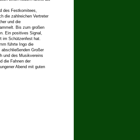
d des Festkomitees,
 die zahlreichen Vertreter
ther und die
sammelt. Bis zum großen
. Ein positives Signal,
t im Schützenfest hat.
mm führte Ingo die
m abschließenden Großer
ath und des Musikvereins
nd die Fahnen der
lungener Abend mit guten