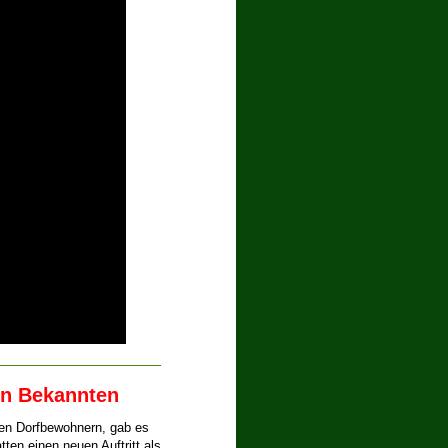
en Bekannten
gen Dorfbewohnern, gab es
en einen neuen Auftritt als