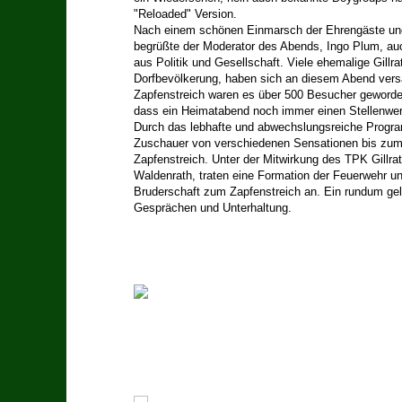
"Reloaded" Version.
Nach einem schönen Einmarsch der Ehrengäste un
begrüßte der Moderator des Abends, Ingo Plum, auch
aus Politik und Gesellschaft. Viele ehemalige Gillra
Dorfbevölkerung, haben sich an diesem Abend ver
Zapfenstreich waren es über 500 Besucher geworden
dass ein Heimatabend noch immer einen Stellenwer
Durch das lebhafte und abwechslungsreiche Progra
Zuschauer von verschiedenen Sensationen bis zu
Zapfenstreich. Unter der Mitwirkung des TPK Gillr
Waldenrath, traten eine Formation der Feuerwehr u
Bruderschaft zum Zapfenstreich an. Ein rundum ge
Gesprächen und Unterhaltung.