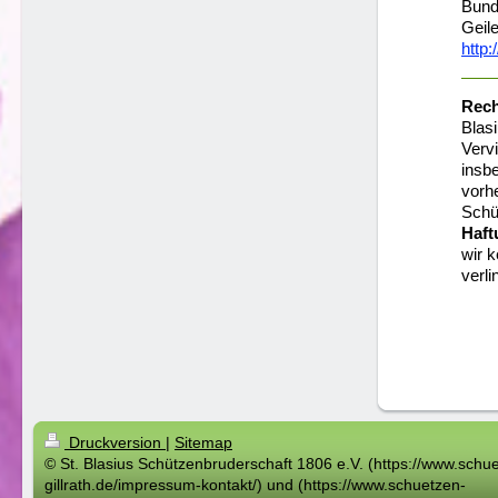
Bund
Geil
http:
Rech
Blas
Vervi
insbe
vorhe
Schü
Haft
wir k
verli
Druckversion
|
Sitemap
© St. Blasius Schützenbruderschaft 1806 e.V. (https://www.schu
gillrath.de/impressum-kontakt/) und (https://www.schuetzen-