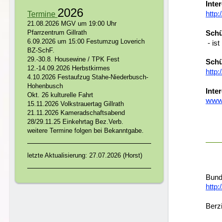
Inte
2026
http:
Termine
21.08.2026 MGV um 19:00 Uhr
Pfarrzentrum Gillrath
Schü
6.09.2026 um 15:00 Festumzug Loverich
- is
BZ-SchF.
29.-30.8. Housewine / TPK Fest
Schü
12.-14.09.2026 Herbstkirmes
http:
4.10.2026 Festaufzug Stahe-Niederbusch-
Hohenbusch
Inte
Okt. 26 kulturelle Fahrt
www.
15.11.2026 Volkstrauertag Gillrath
21.11.2026 Kameradschaftsabend
28/29.11.25 Einkehrtag Bez.Verb.
weitere Termine folgen bei Bekanntgabe.
letzte Aktualisierung: 27.07.2026 (Horst)
Bund
http:
Berz