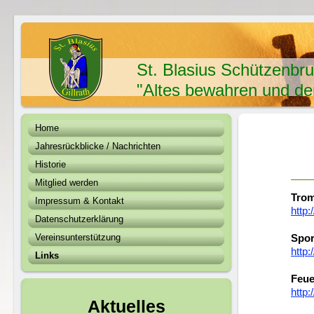
St. Blasius Schützenbru
"Altes bewahren und de
Home
Jahresrückblicke / Nachrichten
Historie
Mitglied werden
Trom
Impressum & Kontakt
http:
Datenschutzerklärung
Vereinsunterstützung
Spor
http:
Links
Feue
http:
Aktuelles