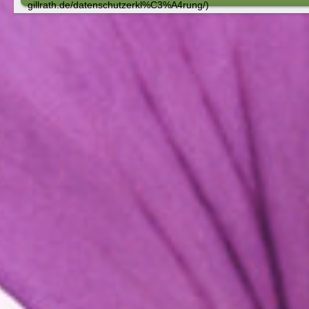
gillrath.de/datenschutzerkl%C3%A4rung/)